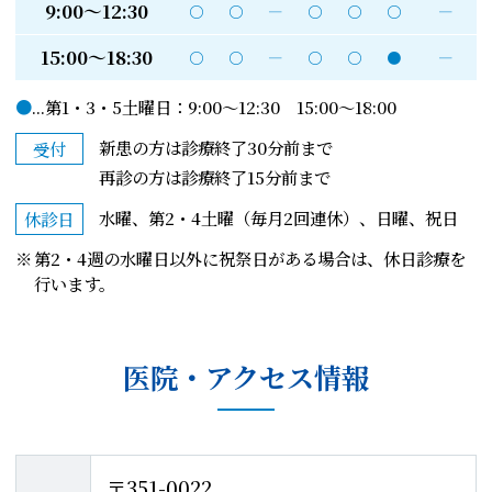
9:00～12:30
○
○
―
○
○
○
―
15:00～18:30
○
○
―
○
○
●
―
●
...第1・3・5土曜日：9:00～12:30 15:00～18:00
新患の方は診療終了30分前まで
受付
再診の方は診療終了15分前まで
水曜、第2・4土曜（毎月2回連休）、日曜、祝日
休診日
第2・4週の水曜日以外に祝祭日がある場合は、休日診療を
行います。
医院・アクセス情報
〒351-0022